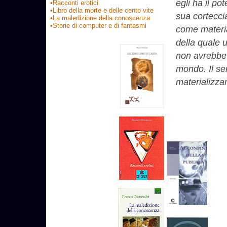
egli ha il pot
•Racconti erotici
•Libro della morte e delle cento vite
sua cortecci
•La maledizione della conoscenza
•Storie di computer e di fantasmi
come materi
della quale 
non avrebbe p
mondo. Il sen
materializzar