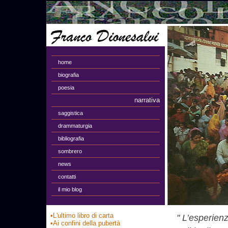
home
biografia
poesia
narrativa
saggistica
drammaturgia
bibliografia
sombrero
news
contatti
il mio blog
•L'ultimo libro di carta
" L’esperien
•Ai confini della pubertà